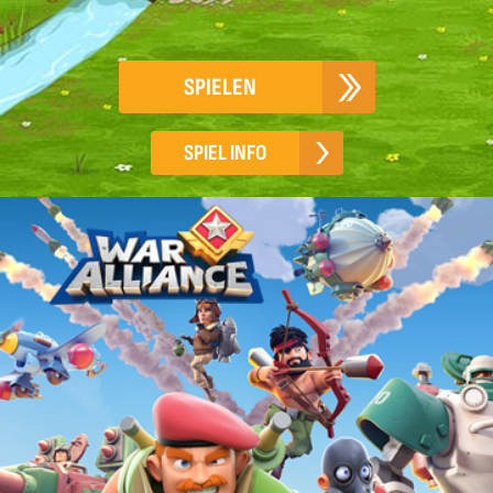
SPIELEN
SPIEL INFO