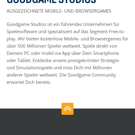
AUSGEZEICHNETE MOBILE- UND BROWSERGAMES
Goodgame Studios ist ein führendes Unternehmen für
Spielesoftware und spezialisiert auf das Segment Free-to-
play. Wir bieten kostenlose Mobile- und Browsergames für
über 500 Millionen Spieler weltweit. Spiele direkt von
Deinem PC oder mobil via App über Dein Smartphone
oder Tablet. Entdecke unsere preisgekrönten Strategie-
und Simulationsspiele und miss Dich mit Millionen
anderer Spieler weltweit. Die Goodgame Community
erwartet Dich bereits.