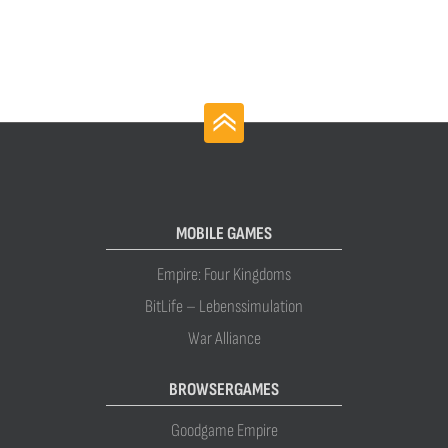
MOBILE GAMES
Empire: Four Kingdoms
BitLife – Lebenssimulation
War Alliance
BROWSERGAMES
Goodgame Empire