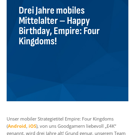
Drei Jahre mobiles
Mittelalter – Happy
Birthday, Empire: Four
Kingdoms!
Unser mobiler Strategietitel Empire: Four Kingdoms
(
Android
,
iOS
), von uns Goodgamern liebevoll „E4K“
genannt, wird drei Jahre alt! Grund genug, unserem Team