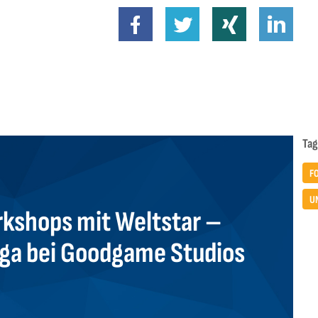
Tag
F
U
kshops mit Weltstar –
uga bei Goodgame Studios