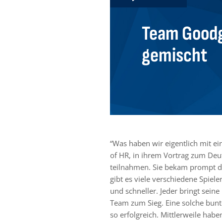
Team Goodg
gemischt
“Was haben wir eigentlich mit e
of HR, in ihrem Vortrag zum Deut
teilnahmen. Sie bekam prompt d
gibt es viele verschiedene Spiel
und schneller. Jeder bringt sein
Team zum Sieg. Eine solche bun
so erfolgreich. Mittlerweile hab