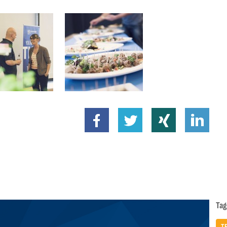
Tag
T