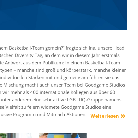
inem Basketball-Team gemein?” fragte sich Ina, unsere Head
schen Diversity Tag, an dem wir in diesem Jahr erstmals
ie Antwort aus dem Publikum: In einem Basketball-Team
ertypen – manche sind groß und körperstark, manche kleiner
e individuellen Stärken mit und gemeinsam führen sie das
te Mischung macht auch unser Team bei Goodgame Studios
en wir mehr als 400 internationale Kollegen aus über 60
 unter anderem eine sehr aktive LGBTTIQ-Gruppe namens
se Vielfalt zu feiern widmete Goodgame Studios eine
lusive Programm und Mitmach-Aktionen.
Weiterlesen