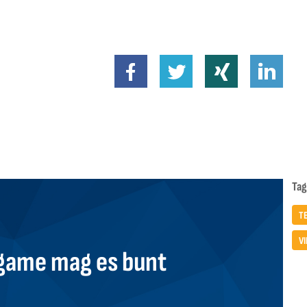
Tag
T
VI
ame mag es bunt