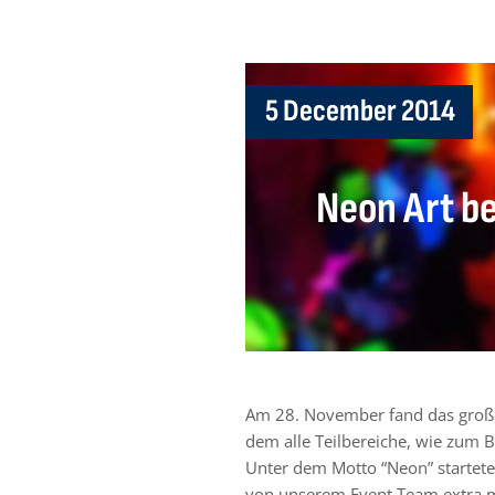
5 December 2014
Neon Art b
Am 28. November fand das große 
dem alle Teilbereiche, wie zum B
Unter dem Motto “Neon” startet
von unserem Event Team extra m