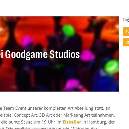
Tag
E
U
ei Goodgame Studios
Team Event unserer kompletten Art Abteilung statt, an
eispiel Concept Art, 3D Art oder Marketing Art teilnahmen.
e die bunte Sause um 19 Uhr im
Eiskeller
in Hamburg, der
it Schwarzlicht ausgestattet wurde. Während der